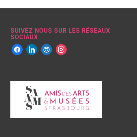
SUIVEZ NOUS SUR LES RÉSEAUX
SOCIAUX
facebook
linkedin
mailru
instagram