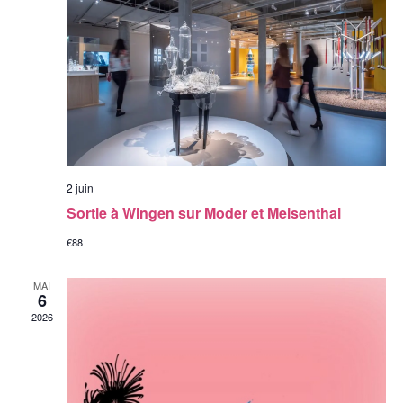
2 juin
Sortie à Wingen sur Moder et Meisenthal
€88
MAI
6
2026