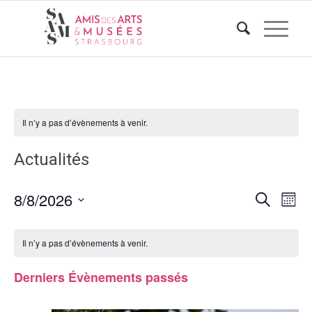
Il n’y a pas d’évènements à venir.
Actualités
Reche
Nav
8/8/2026
Recherche
Mois
de
et
Sélectionnez
vue
naviga
une
Évè
Il n’y a pas d’évènements à venir.
de
date.
Derniers Évènements passés
vues
Évène