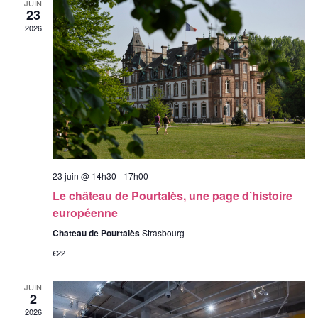
JUIN
23
2026
23 juin @ 14h30
-
17h00
Le château de Pourtalès, une page d’histoire
européenne
Chateau de Pourtalès
Strasbourg
€22
JUIN
2
2026