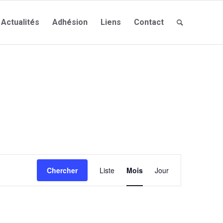
Actualités
Adhésion
Liens
Contact
Navigation
de
Chercher
Liste
Mois
Jour
vues
Évènement