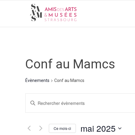
Conf au Mamcs
Évènements
Conf au Mamcs
Recherche
Saisir
et
mot-
navigation
clé.
de
mai 2025
Rechercher
Ce mois-ci
vues