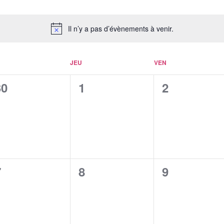
Il n’y a pas d’évènements à venir.
JEU
VEN
0
0
0
30
1
2
évènement,
évènement,
évènement
0
0
0
7
8
9
évènement,
évènement,
évènement