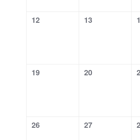
0
0
12
13
évènement,
évènement,
0
0
19
20
évènement,
évènement,
0
0
26
27
évènement,
évènement,