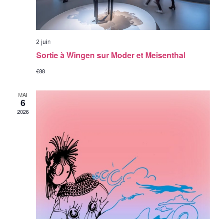
2 juin
Sortie à Wingen sur Moder et Meisenthal
€88
MAI
6
2026