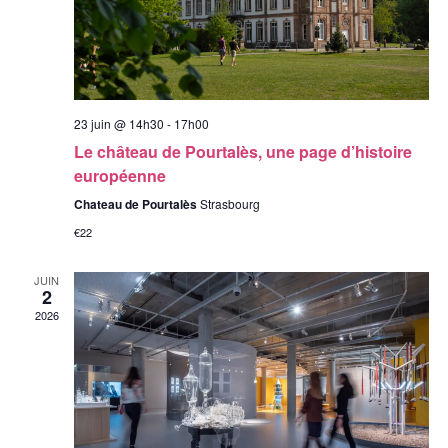
23 juin @ 14h30
-
17h00
Le château de Pourtalès, une page d’histoire
européenne
Chateau de Pourtalès
Strasbourg
€22
JUIN
2
2026