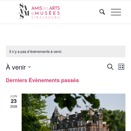
Il n’y a pas d’évènements à venir.
Reche
Nav
À venir
Recherche
Liste
de
et
Sélectionnez
vue
Derniers Évènements passés
naviga
une
Évè
de
date.
JUIN
vues
23
2026
Évène