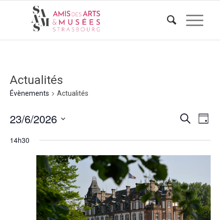
Actualités
Évènements
Actualités
Reche
Nav
23/6/2026
Recherche
Jour
de
et
Sélectionnez
vue
14h30
naviga
une
Évè
de
date.
vues
Évène