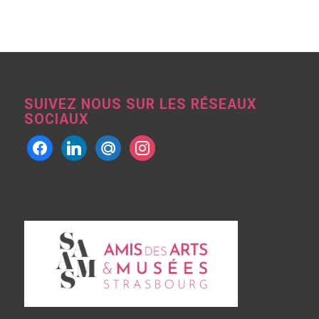
SUIVEZ NOUS SUR LES RÉSEAUX
SOCIAUX
facebook
linkedin
mailru
instagram